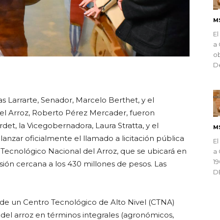
M
El
a 
ob
De
ndly
as Larrarte, Senador, Marcelo Berthet, y el
del Arroz, Roberto Pérez Mercader, fueron
et, la Vicegobernadora, Laura Stratta, y el
M
anzar oficialmente el llamado a licitación pública
El
 Tecnológico Nacional del Arroz, que se ubicará en
a 
1
ión cercana a los 430 millones de pesos. Las
D
 de un Centro Tecnológico de Alto Nivel (CTNA)
del arroz en términos integrales (agronómicos,