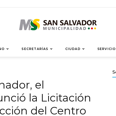
Municipalidad
NO
SECRETARÍAS
CIUDAD
SERVICIO
S
nador, el
de
nció la Licitación
ucción del Centro
San