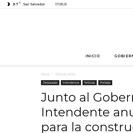
C
9.7
San Salvador
07.08.26
INICIO
GOBIER
Inicio
Destacadas
Destacadas
Intendencia
Noticias
Portada
Junto al Gober
Intendente anu
para la constr