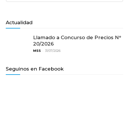
Presidente e integrante Cooperadora de la
Escuela Nro. 9 Dr. Luis Agote, construida e
Actualidad
inaugurada durante su actuación.
Llamado a Concurso de Precios N°
Integrante de la Comisión de Mujeres Patricias
20/2026
Entrerrianas y medio ambiente.
-
MSS
31/07/2026
Presidente de Comisión Área Femenina de la
Fiesta Nacional del Arroz. 1977.
Seguinos en Facebook
Integrante de Cooperadora del Hospital San
Miguel. 1986-1988.
Integrante de la Comisión de Jubilados
provinciales de San Salvador.
Primera responsable municipal del área de la
Mujer de San Salvador.1999.
Miembro de Cooperadora y comisión de