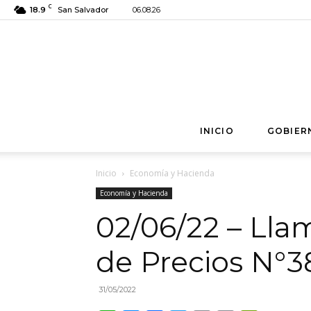
C
18.9
San Salvador
06.08.26
INICIO
GOBIER
Inicio
Economía y Hacienda
Economía y Hacienda
02/06/22 – Ll
de Precios N°3
31/05/2022