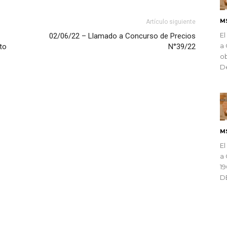
M
Artículo siguiente
El
02/06/22 – Llamado a Concurso de Precios
a 
to
N°39/22
ob
De
M
El
a 
1
D