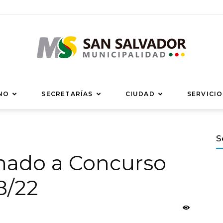
Municipalidad
NO
SECRETARÍAS
CIUDAD
SERVICIO
S
amado a Concurso
de
8/22
San