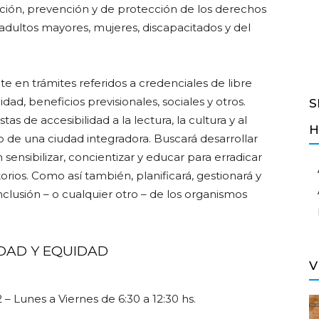
ción, prevención y de protección de los derechos
 adultos mayores, mujeres, discapacitados y del
e en trámites referidos a credenciales de libre
Salvador
ad, beneficios previsionales, sociales y otros.
S
s de accesibilidad a la lectura, la cultura y al
H
o de una ciudad integradora. Buscará desarrollar
sensibilizar, concientizar y educar para erradicar
rios. Como así también, planificará, gestionará y
nclusión – o cualquier otro – de los organismos
DAD Y EQUIDAD
V
– Lunes a Viernes de 6:30 a 12:30 hs.