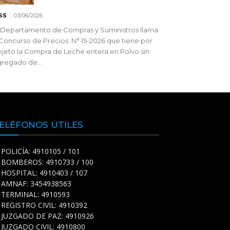
-
SS
03/06/2026
 Departamento de Compras y Suministros llama
Concurso de Precios N° 15-2026 que tiene por
jeto la Compra de Leche entera en Polvo sin
regado de...
ELÉFONOS ÚTILES
POLICÍA: 4910105 / 101
BOMBEROS: 4910733 / 100
HOSPITAL: 4910403 / 107
AMNAF: 3454938563
TERMINAL: 4910593
REGISTRO CIVIL: 4910392
JUZGADO DE PAZ: 4910926
JUZGADO CIVIL: 4910800