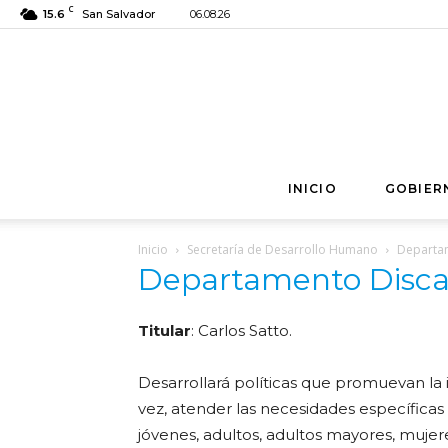
C
15.6
San Salvador
06.08.26
INICIO
GOBIER
Inicio
Secretaría de Desarrollo Humano
Departa
Departamento Disca
Titular
: Carlos Satto.
Desarrollará políticas que promuevan la 
vez, atender las necesidades específicas 
jóvenes, adultos, adultos mayores, mujere