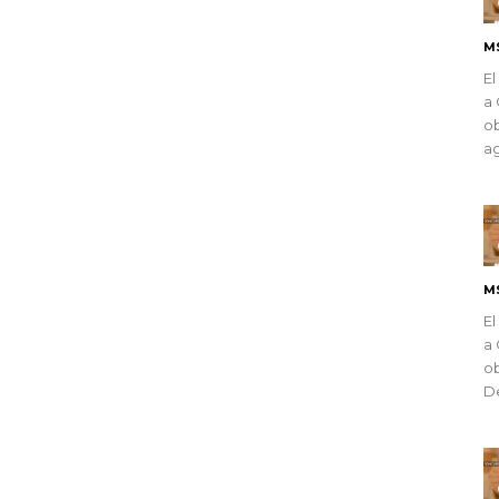
M
El
a 
ob
ag
M
El
a 
ob
De