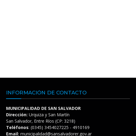
INFORMACIÓN DE CONTACTO
MUNICIPALIDAD DE SAN SALVADOR
Dirección:
Urquiza y San Martín
San Salvador, Entre Ríos (CP: 3218)
Teléfonos
: (0345) 3454027225 - 4910169
Email:
municipalidad@sansalvadorer.gov.ar