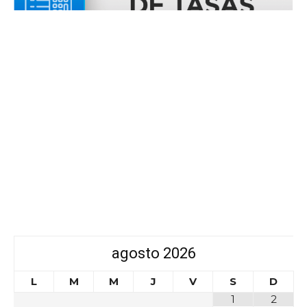
agosto
2026
L
M
M
J
V
S
D
1
2