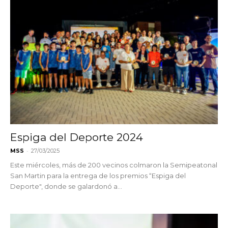
Espiga del Deporte 2024
-
MSS
27/03/2025
Este miércoles, más de 200 vecinos colmaron la Semipeatonal
San Martin para la entrega de los premios “Espiga del
Deporte", donde se galardonó a...