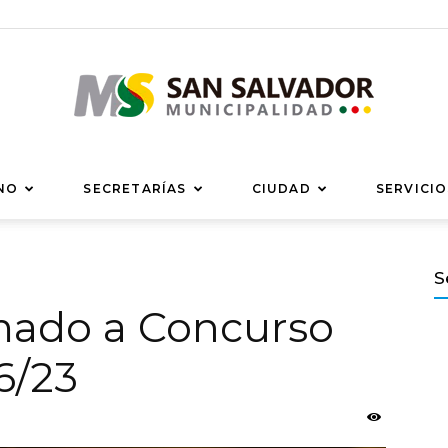
Municipalidad
NO
SECRETARÍAS
CIUDAD
SERVICIO
S
amado a Concurso
de
6/23
San