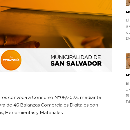
M
El
a 
ob
De
M
ndly
El
a 
1
ros convoca a Concurso N°06/2023, mediante
D
ra de 46 Balanzas Comerciales Digitales con
s, Herramientas y Materiales.