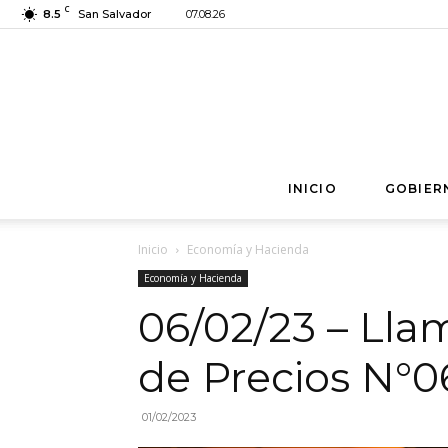
C
8.5
San Salvador
07.08.26
INICIO
GOBIER
Inicio
Economía y Hacienda
Economía y Hacienda
06/02/23 – Ll
de Precios N°0
01/02/2023