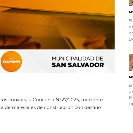
M
El
a 
ob
De
M
ndly
El
a 
1
ros convoca a Concurso N°27/2023, mediante
D
ra de materiales de construcción con destino