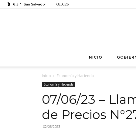
C
6.5
San Salvador
08.08.26
INICIO
GOBIER
Inicio
Economía y Hacienda
Economía y Hacienda
07/06/23 – Lla
de Precios N°2
02/06/2023