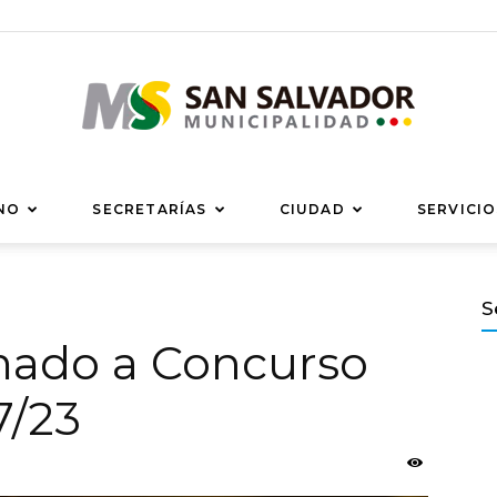
Municipalidad
NO
SECRETARÍAS
CIUDAD
SERVICIO
S
mado a Concurso
de
7/23
San