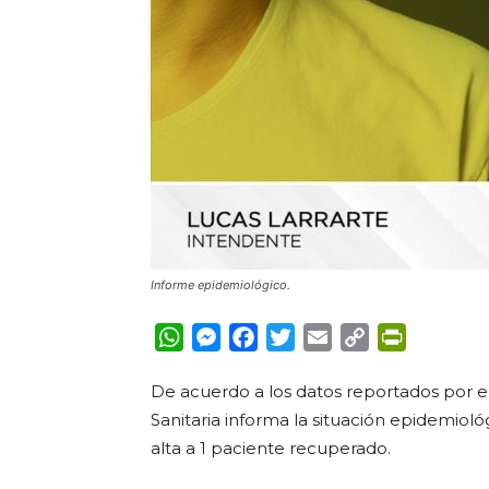
Informe epidemiológico.
WhatsApp
Messenger
Facebook
Twitter
Email
Copy
PrintFrie
Link
De acuerdo a los datos reportados por el
Sanitaria informa la situación epidemioló
alta a 1 paciente recuperado.