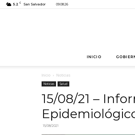
C
5.2
San Salvador
09.08.26
INICIO
GOBIER
Inicio
Noticias
Noticias
Salud
15/08/21 – Info
Epidemiológic
15/08/2021