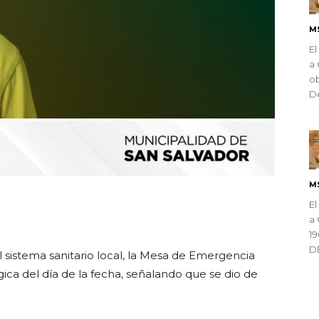
M
El
a 
ob
De
M
El
ndly
a 
1
D
 sistema sanitario local, la Mesa de Emergencia
gica del día de la fecha, señalando que se dio de