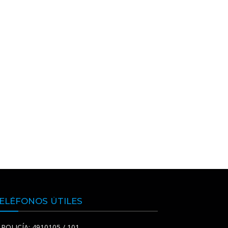
ELÉFONOS ÚTILES
POLICÍA: 4910105 / 101