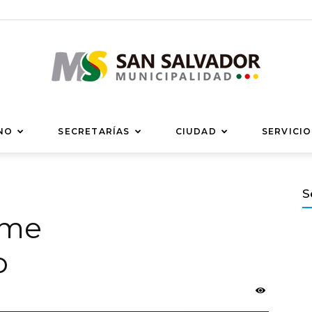
Municipalidad
NO
SECRETARÍAS
CIUDAD
SERVICIO
S
rme
de
o
San