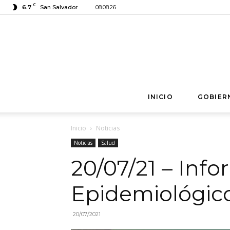
C
6.7
San Salvador
08.08.26
INICIO
GOBIER
Inicio
Noticias
Noticias
Salud
20/07/21 – Inf
Epidemiológic
20/07/2021