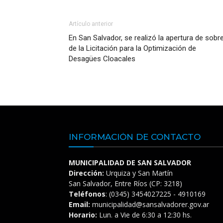
Artículo anterior
En San Salvador, se realizó la apertura de sobr
de la Licitación para la Optimización de
Desagües Cloacales
INFORMACIÓN DE CONTACTO
MUNICIPALIDAD DE SAN SALVADOR
Dirección:
Urquiza y San Martín
San Salvador, Entre Ríos (CP: 3218)
Teléfonos
: (0345) 3454027225 - 4910169
Email:
municipalidad@sansalvadorer.gov.ar
Horario:
Lun. a Vie de 6:30 a 12:30 hs.