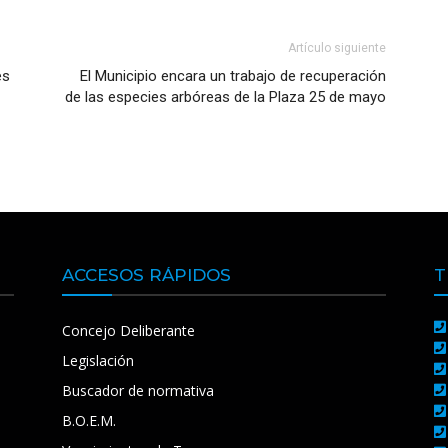
Artículo siguiente
es
El Municipio encara un trabajo de recuperación
de las especies arbóreas de la Plaza 25 de mayo
ACCESOS RÁPIDOS
T
Concejo Deliberante
Legislación
Buscador de normativa
B.O.E.M.