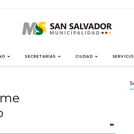
Municipalidad
NO
SECRETARÍAS
CIUDAD
SERVICIO
S
orme
de
o
San