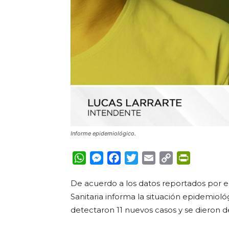
Informe epidemiológico.
WhatsApp
Messenger
Facebook
Twitter
Email
Copy
PrintFrie
Link
De acuerdo a los datos reportados por el
Sanitaria informa la situación epidemioló
detectaron 11 nuevos casos y se dieron d