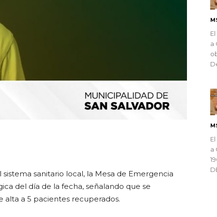
M
El
a 
ob
De
M
El
ndly
a 
1
D
 sistema sanitario local, la Mesa de Emergencia
gica del día de la fecha, señalando que se
e alta a 5 pacientes recuperados.