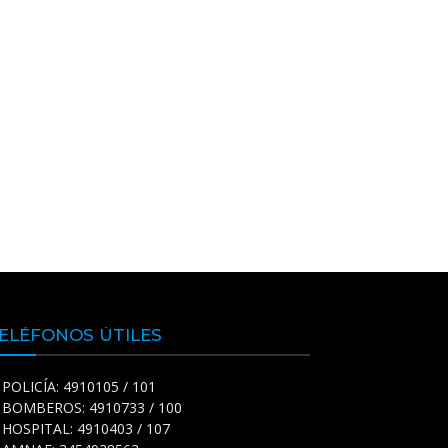
ELÉFONOS ÚTILES
POLICÍA: 4910105 / 101
BOMBEROS: 4910733 / 100
HOSPITAL: 4910403 / 107