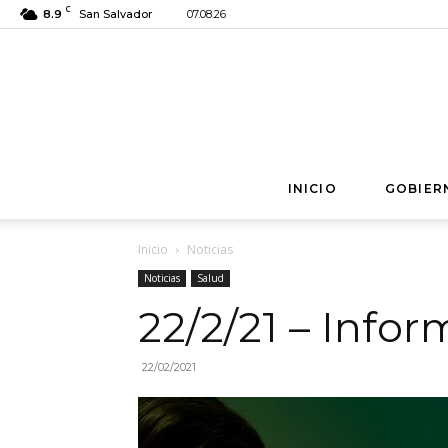
C
8.9
San Salvador
07.08.26
INICIO
GOBIER
Inicio
Noticias
Noticias
Salud
22/2/21 – Info
22/02/2021