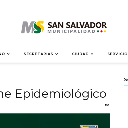
Municipalidad
NO
SECRETARÍAS
CIUDAD
SERVICIO
S
rme Epidemiológico
de
San