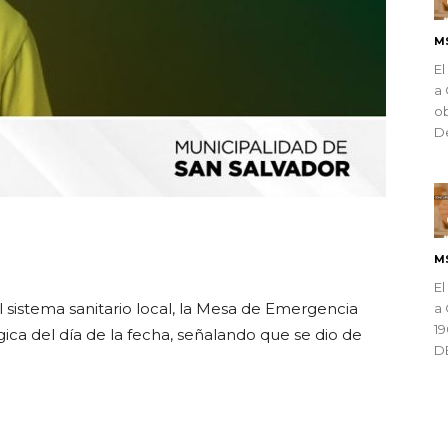
M
El
a 
ob
De
ndly
M
El
 sistema sanitario local, la Mesa de Emergencia
a 
1
gica del día de la fecha, señalando que se dio de
D