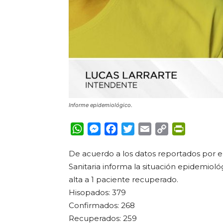
Informe epidemiológico.
WhatsApp
Messenger
Facebook
Twitter
Email
Copy
PrintFrie
Link
De acuerdo a los datos reportados por el
Sanitaria informa la situación epidemioló
alta a 1 paciente recuperado.
Hisopados: 379
Confirmados: 268
Recuperados: 259