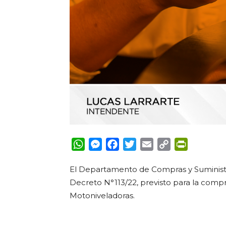
WhatsApp
Messenger
Facebook
Twitter
Email
Copy
PrintFrie
Link
El Departamento de Compras y Suminist
Decreto N°113/22, previsto para la com
Motoniveladoras.