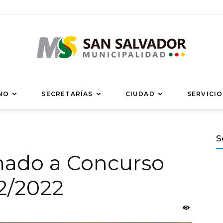
Municipalidad
NO
SECRETARÍAS
CIUDAD
SERVICIO
S
mado a Concurso
de
12/2022
San