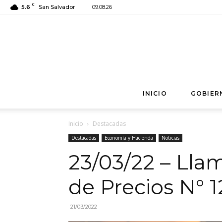
C
5.6
San Salvador
09.08.26
INICIO
GOBIER
Inicio
Destacadas
Destacadas
Economía y Hacienda
Noticias
23/03/22 – Lla
de Precios N° 
21/03/2022