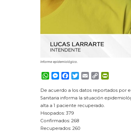
Informe epidemiológico.
WhatsApp
Messenger
Facebook
Twitter
Email
Copy
PrintFrie
Link
De acuerdo a los datos reportados por el
Sanitaria informa la situación epidemioló
alta a 1 paciente recuperado.
Hisopados: 379
Confirmados: 268
Recuperados: 260