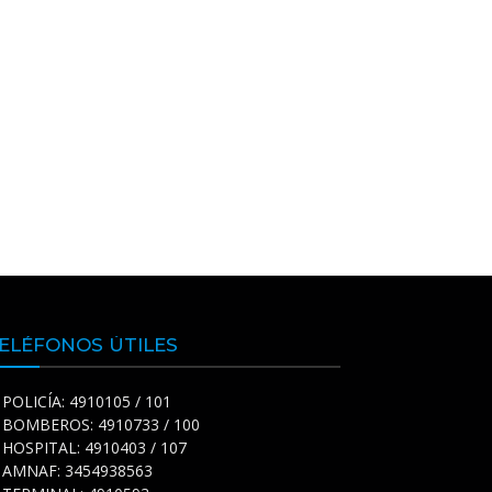
ELÉFONOS ÚTILES
POLICÍA: 4910105 / 101
BOMBEROS: 4910733 / 100
HOSPITAL: 4910403 / 107
AMNAF: 3454938563