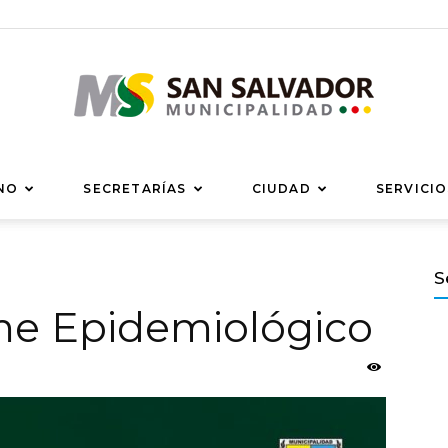
Municipalidad
NO
SECRETARÍAS
CIUDAD
SERVICIO
S
rme Epidemiológico
de
San