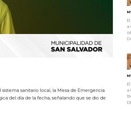
M
El
a 
ob
De
ndly
M
El
 sistema sanitario local, la Mesa de Emergencia
a 
1
gica del día de la fecha, señalando que se dio de
D