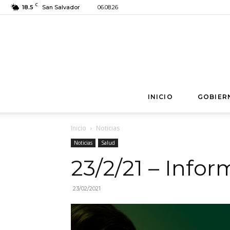
C
18.5
San Salvador
06.08.26
INICIO
GOBIER
Inicio
Noticias
Noticias
Salud
23/2/21 – Info
23/02/2021