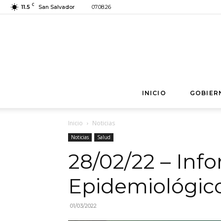
C
11.5
San Salvador
07.08.26
INICIO
GOBIER
Inicio
Noticias
Noticias
Salud
28/02/22 – Inf
Epidemiológic
01/03/2022