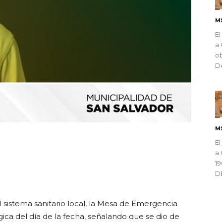
M
El
a 
ob
De
M
El
ndly
a 
1
D
 sistema sanitario local, la Mesa de Emergencia
gica del día de la fecha, señalando que se dio de