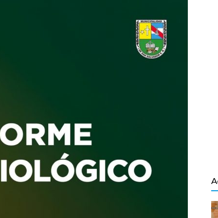
Salvador
A