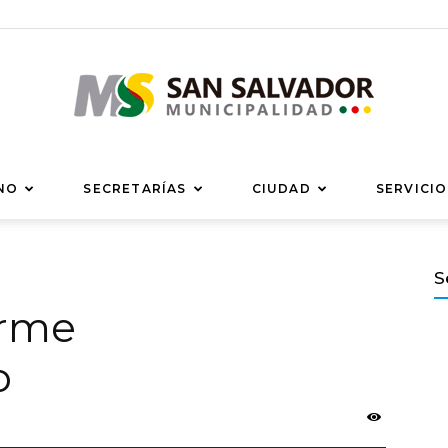
Municipalidad
NO
SECRETARÍAS
CIUDAD
SERVICIO
S
orme
de
o
San