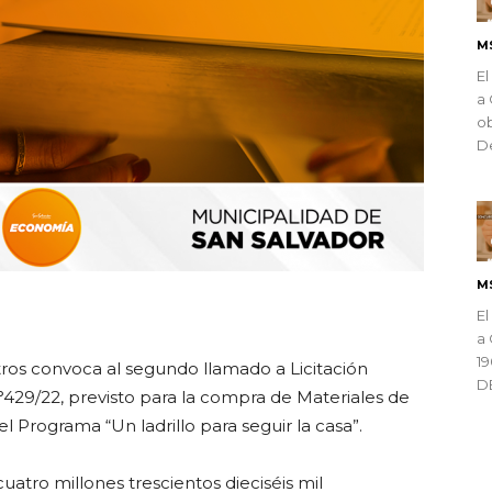
M
El
a 
ob
De
M
ndly
El
a 
1
os convoca al segundo llamado a Licitación
D
29/22, previsto para la compra de Materiales de
l Programa “Un ladrillo para seguir la casa”.
cuatro millones trescientos dieciséis mil