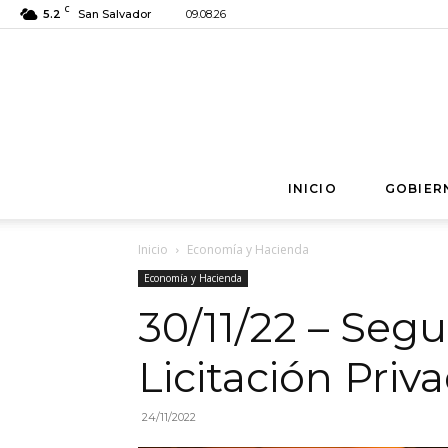
C
5.2
San Salvador
09.08.26
INICIO
GOBIER
Inicio
Economía y Hacienda
Economía y Hacienda
30/11/22 – Seg
Licitación Priv
24/11/2022