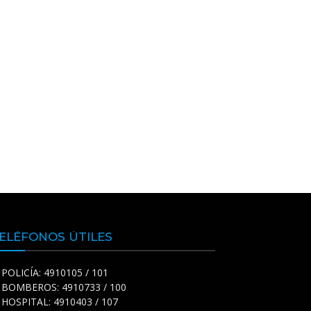
ELÉFONOS ÚTILES
POLICÍA: 4910105 / 101
BOMBEROS: 4910733 / 100
HOSPITAL: 4910403 / 107