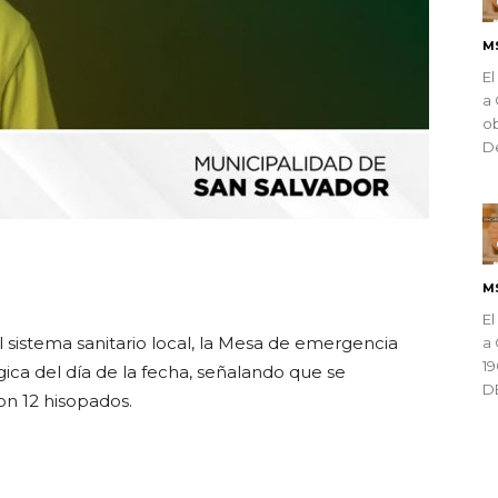
M
El
a 
ob
De
ndly
M
El
 sistema sanitario local, la Mesa de emergencia
a 
1
gica del día de la fecha, señalando que se
D
on 12 hisopados.