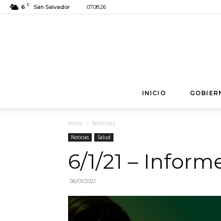
C
6
San Salvador
07.08.26
INICIO
GOBIER
Inicio
Noticias
Noticias
Salud
6/1/21 – Infor
06/01/2021