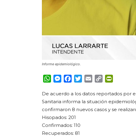
Informe epidemiológico.
WhatsApp
Messenger
Facebook
Twitter
Email
Copy
PrintFrie
Link
De acuerdo a los datos reportados por el
Sanitaria informa la situación epidemioló
confirmaron 8 nuevos casos y se realizar
Hisopados: 201
Confirmados: 110
Recuperados: 81