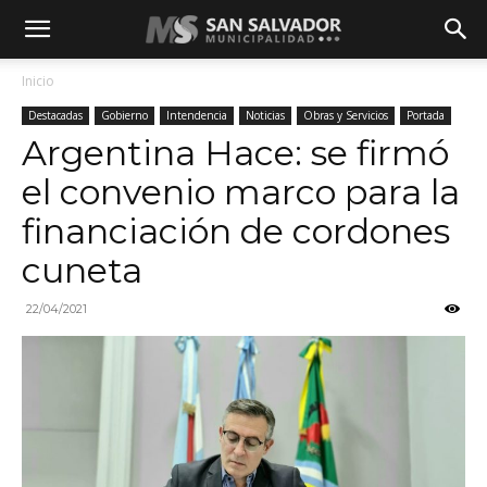
Inicio
Destacadas
Gobierno
Intendencia
Noticias
Obras y Servicios
Portada
Argentina Hace: se firmó
el convenio marco para la
financiación de cordones
cuneta
22/04/2021