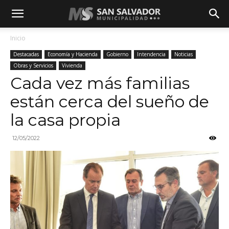
Inicio
Destacadas
Economía y Hacienda
Gobierno
Intendencia
Noticias
Obras y Servicios
Vivienda
Cada vez más familias
están cerca del sueño de
la casa propia
12/05/2022