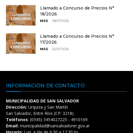
Llamado a Concurso de Precios N°
18/2026
-
MSS
08/07/2026
Llamado a Concurso de Precios N°
17/2026
-
MSS
02/07/2026
INFORMACIÓN DE CONTACTO
MUNICIPALIDAD DE SAN SALVADOR
Dirección:
Urquiza y San Martín
San Salvador, Entre Ríos (CP: 3218)
Teléfonos
: (0345) 3454027225 - 4910169
Email:
municipalidad@sansalvadorer.gov.ar
Horario:
Lun. a Vie de 6:30 a 12:30 hs.