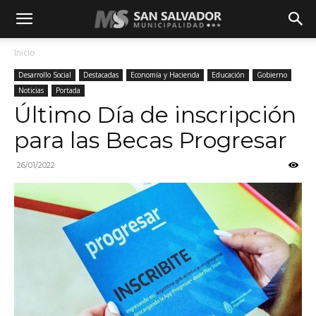
Inicio
Desarrollo Social
Destacadas
Economía y Hacienda
Educación
Gobierno
Noticias
Portada
Último Día de inscripción
para las Becas Progresar
26/01/2022