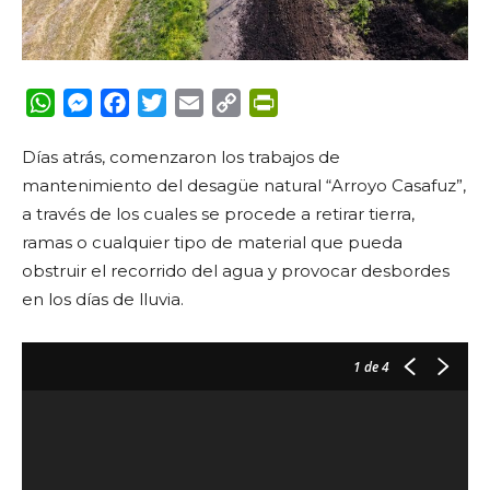
WhatsApp
Messenger
Facebook
Twitter
Email
Copy
PrintFriendly
Link
Días atrás, comenzaron los trabajos de
mantenimiento del desagüe natural “Arroyo Casafuz”,
a través de los cuales se procede
a
retirar tierra,
ramas o cualquier tipo de material que pueda
obstruir el recorrido del agua y provocar desbordes
en los días de lluvia.
1
de 4