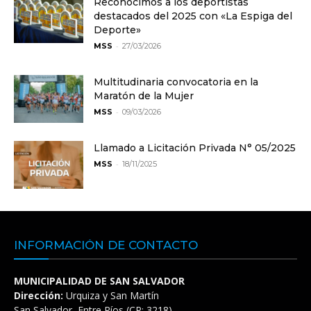
Reconocimos a los deportistas
destacados del 2025 con «La Espiga del
Deporte»
-
MSS
27/03/2026
Multitudinaria convocatoria en la
Maratón de la Mujer
-
MSS
09/03/2026
Llamado a Licitación Privada N° 05/2025
-
MSS
18/11/2025
INFORMACIÓN DE CONTACTO
MUNICIPALIDAD DE SAN SALVADOR
Dirección:
Urquiza y San Martín
San Salvador, Entre Ríos (CP: 3218)