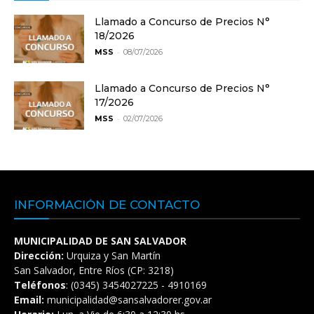
Llamado a Concurso de Precios N°
18/2026
-
MSS
08/07/2026
Llamado a Concurso de Precios N°
17/2026
-
MSS
02/07/2026
INFORMACIÓN DE CONTACTO
MUNICIPALIDAD DE SAN SALVADOR
Dirección:
Urquiza y San Martín
San Salvador, Entre Ríos (CP: 3218)
Teléfonos
: (0345) 3454027225 - 4910169
Email:
municipalidad@sansalvadorer.gov.ar