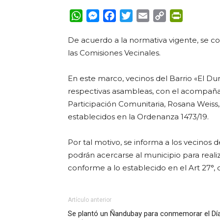
WhatsApp
Messenger
Facebook
Twitter
Email
Copy
PrintFrie
Link
De acuerdo a la normativa vigente, se 
las Comisiones Vecinales.
En este marco, vecinos del Barrio «El Dur
respectivas asambleas, con el acompaña
Participación Comunitaria, Rosana Weiss, 
establecidos en la Ordenanza 1473/19.
Por tal motivo, se informa a los vecinos 
podrán acercarse al municipio para reali
conforme a lo establecido en el Art 27°
Artículo anterior
Se plantó un Ñandubay para conmemorar el Dí