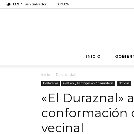
C
13.9
San Salvador
08.08.26
INICIO
GOBIER
Inicio
Destacadas
Destacadas
Gestión y Participación Comunitaria
Noticias
«El Duraznal» 
conformación 
vecinal