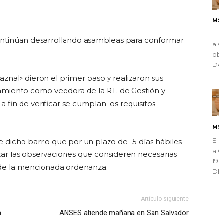
ndly
M
El
continúan desarrollando asambleas para conformar
a 
ob
De
aznal» dieron el primer paso y realizaron sus
miento como veedora de la RT. de Gestión y
a fin de verificar se cumplan los requisitos
M
El
de dicho barrio que por un plazo de 15 días hábiles
a 
zar las observaciones que consideren necesarias
1
, de la mencionada ordenanza.
D
Artículo siguiente
a
ANSES atiende mañana en San Salvador