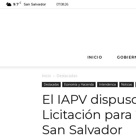
C
9.7
San Salvador
07.08.26
INICIO
GOBIER
Inicio
Destacadas
Destacadas
Economía y Hacienda
Intendencia
Noticias
El IAPV dispus
Licitación para
San Salvador