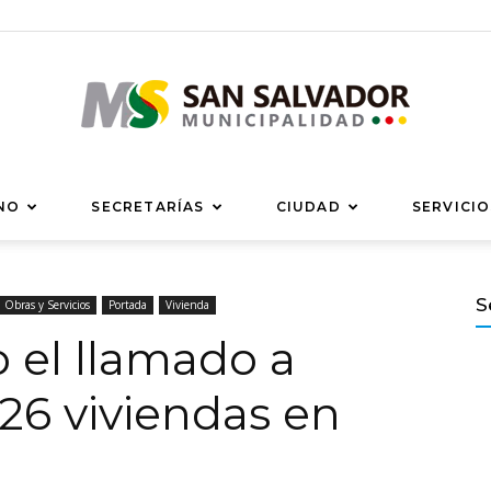
Municipalidad
NO
SECRETARÍAS
CIUDAD
SERVICIO
S
Obras y Servicios
Portada
Vivienda
o el llamado a
de
 26 viviendas en
San