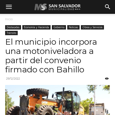
Inicio
Destacadas
Economía y Hacienda
Gobierno
Noticias
Obras y Servicios
Tránsito
El municipio incorpora
una motoniveladora a
partir del convenio
firmado con Bahillo
29/12/2022