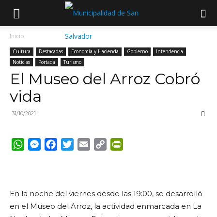
Inicio
Cultura
Destacadas
Economía y Hacienda
Gobierno
Intendencia
Noticias
Portada
Turismo
El Museo del Arroz Cobró
vida
31/10/2021
WhatsApp
Messenger
Facebook
Twitter
Email
Copy
PrintFriendly
Link
En la noche del viernes desde las 19:00, se desarrolló
en el Museo del Arroz, la actividad enmarcada en La