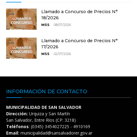
Llamado a Concurso de Precios N°
18/2026
-
MSS
08/07/2026
Llamado a Concurso de Precios N°
17/2026
-
MSS
02/07/2026
INFORMACIÓN DE CONTACTO
MUNICIPALIDAD DE SAN SALVADOR
Dirección:
Urquiza y San Martín
San Salvador, Entre Ríos (CP: 3218)
Teléfonos
: (0345) 3454027225 - 4910169
Email:
municipalidad@sansalvadorer.gov.ar