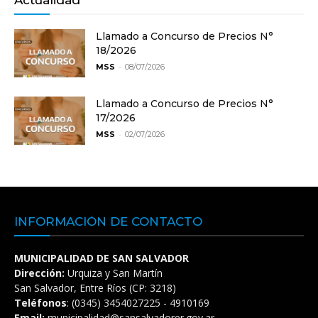
Llamado a Concurso de Precios N°
18/2026
-
MSS
08/07/2026
Llamado a Concurso de Precios N°
17/2026
-
MSS
02/07/2026
INFORMACIÓN DE CONTACTO
MUNICIPALIDAD DE SAN SALVADOR
Dirección:
Urquiza y San Martín
San Salvador, Entre Ríos (CP: 3218)
Teléfonos
: (0345) 3454027225 - 4910169
Email:
municipalidad@sansalvadorer.gov.ar