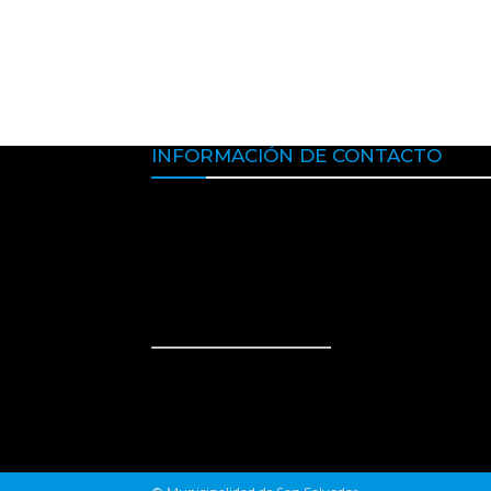
INFORMACIÓN DE CONTACTO
MUNICIPALIDAD DE SAN SALVADOR
Dirección:
Urquiza y San Martín
San Salvador, Entre Ríos (CP: 3218)
Teléfonos
: (0345) 3454027225 - 4910169
Email:
municipalidad@sansalvadorer.gov.ar
Horario:
Lun. a Vie de 6:30 a 12:30 hs.