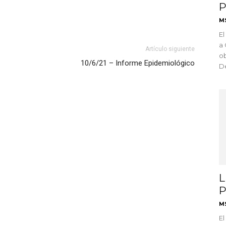
P
M
El
a 
Artículo siguiente
ob
10/6/21 – Informe Epidemiológico
De
L
P
M
El