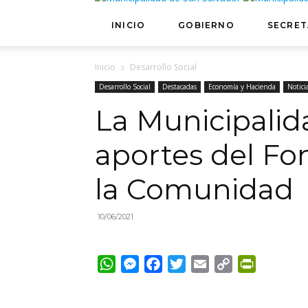
INICIO
GOBIERNO
SECRET
Inicio
Desarrollo Social
Desarrollo Social
Destacadas
Economía y Hacienda
Notici
La Municipalid
aportes del Fo
la Comunidad
10/06/2021
WhatsApp
Messenger
Facebook
Twitter
Email
Copy
PrintFrie
Link