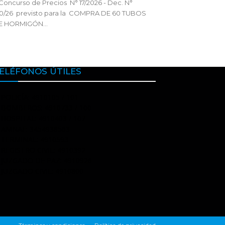
Concurso de Precios N° 17/2026 - Dec. N°
90/26 previsto para la COMPRA DE 60 TUBOS
E HORMIGÓN...
ELÉFONOS ÚTILES
POLICÍA: 4910105 / 101
BOMBEROS: 4910733 / 100
HOSPITAL: 4910403 / 107
AMNAF: 3454938563
TERMINAL: 4910593
REGISTRO CIVIL: 4910392
JUZGADO DE PAZ: 4910926
JUZGADO CIVIL: 4910800