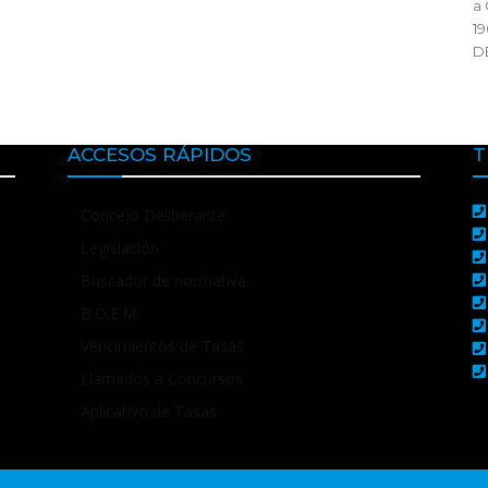
a 
1
D
ACCESOS RÁPIDOS
T
Concejo Deliberante
Legislación
Buscador de normativa
B.O.E.M.
Vencimientos de Tasas
Llamados a Concursos
Aplicativo de Tasas