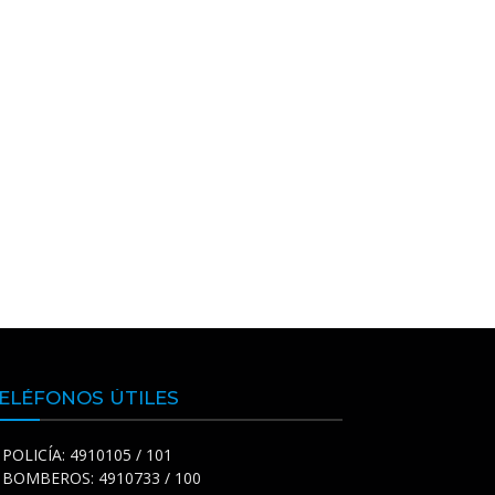
ELÉFONOS ÚTILES
POLICÍA: 4910105 / 101
BOMBEROS: 4910733 / 100