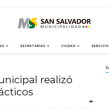
Municipalidad
NO
SECRETARÍAS
CIUDAD
SERVICIO
S
nicipal realizó
de
ácticos
San