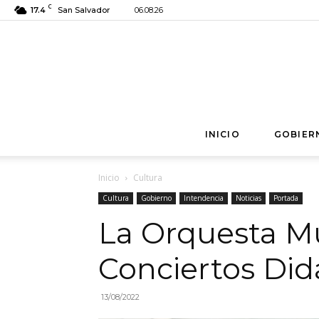
C
17.4
San Salvador
06.08.26
INICIO
GOBIER
Inicio
Cultura
Cultura
Gobierno
Intendencia
Noticias
Portada
La Orquesta Mu
Conciertos Did
13/08/2022