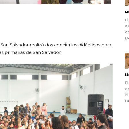
M
ndly
El
a 
ob
De
 San Salvador realizó dos conciertos didácticos para
s primarias de San Salvador.
M
El
a 
1
D