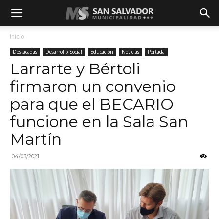
Inicio
Destacadas
Desarrollo Social
Educación
Noticias
Portada
Larrarte y Bértoli
firmaron un convenio
para que el BECARIO
funcione en la Sala San
Martín
04/03/2021