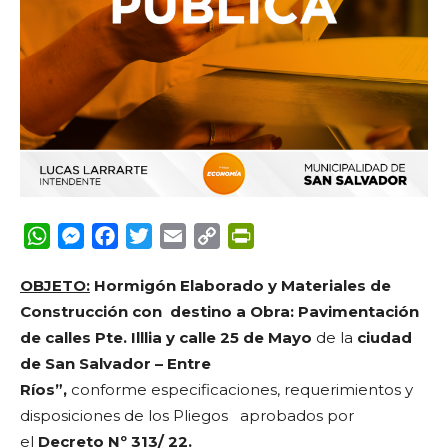
WhatsApp
Messenger
Facebook
Twitter
Email
Copy
PrintFriendly
Link
OBJETO
:
Hormigón Elaborado y Materiales de
Construcción con destino a Obra: Pavimentación
de calles Pte. Illlia y calle 25 de Mayo
de la
ciudad
de San Salvador – Entre
Ríos”
,
conforme
especificaciones, requerimientos y
disposiciones de los Pliegos aprobados por
el
Decreto Nº 313/ 22.