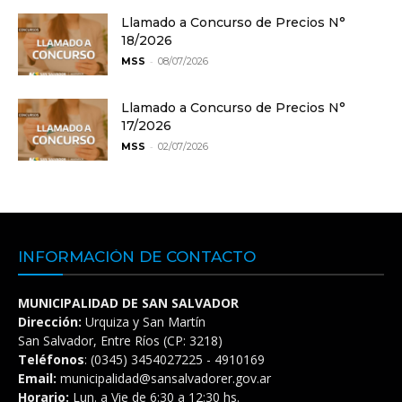
Llamado a Concurso de Precios N°
18/2026
-
MSS
08/07/2026
Llamado a Concurso de Precios N°
17/2026
-
MSS
02/07/2026
INFORMACIÓN DE CONTACTO
MUNICIPALIDAD DE SAN SALVADOR
Dirección:
Urquiza y San Martín
San Salvador, Entre Ríos (CP: 3218)
Teléfonos
: (0345) 3454027225 - 4910169
Email:
municipalidad@sansalvadorer.gov.ar
Horario:
Lun. a Vie de 6:30 a 12:30 hs.