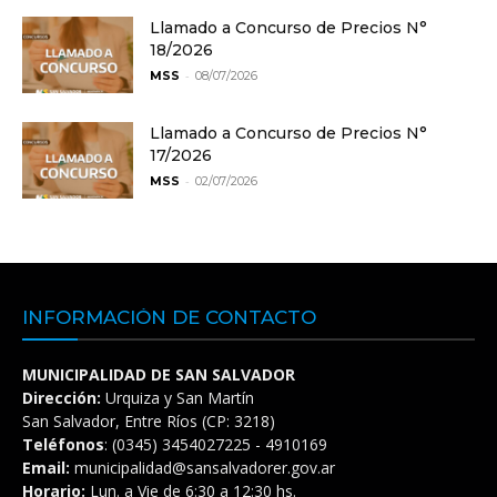
Llamado a Concurso de Precios N°
18/2026
-
MSS
08/07/2026
Llamado a Concurso de Precios N°
17/2026
-
MSS
02/07/2026
INFORMACIÓN DE CONTACTO
MUNICIPALIDAD DE SAN SALVADOR
Dirección:
Urquiza y San Martín
San Salvador, Entre Ríos (CP: 3218)
Teléfonos
: (0345) 3454027225 - 4910169
Email:
municipalidad@sansalvadorer.gov.ar
Horario:
Lun. a Vie de 6:30 a 12:30 hs.