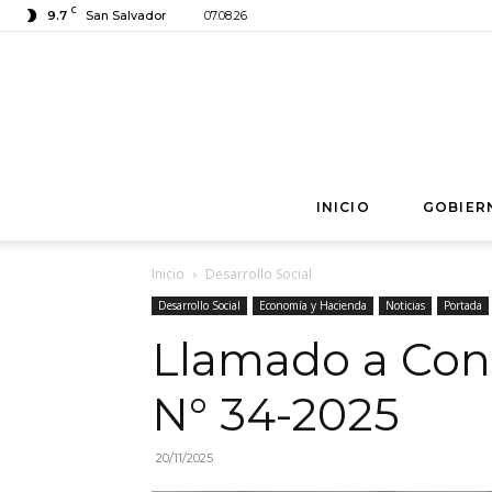
C
9.7
San Salvador
07.08.26
INICIO
GOBIER
Inicio
Desarrollo Social
Desarrollo Social
Economía y Hacienda
Noticias
Portada
Llamado a Con
N° 34-2025
20/11/2025