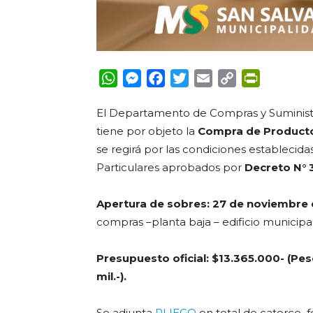
WhatsApp
Messenger
Facebook
Twitter
Email
Copy
PrintFrie
Link
El Departamento de Compras y Suminist
tiene por objeto la
Compra de Producto
se regirá por las condiciones establecid
Particulares aprobados por
Decreto N° 
Apertura de sobres:
27 de noviembre d
compras –planta baja – edificio municipal
Presupuesto oficial: $13.365.000- (Pes
mil.-).
Se adjunta
PLIEGO
en total de catorce fo