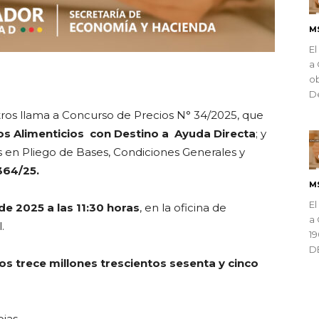
M
El
a 
ndly
ob
De
ros llama a
Concurso de Precios N° 34/2025,
que
s Alimenticios con Destino a Ayuda Directa
; y
as en Pliego de Bases, Condiciones Generales y
364/25.
M
El
e 2025 a las 11:30 horas
, en la oficina de
a 
.
1
D
os trece millones trescientos sesenta y cinco
jas.