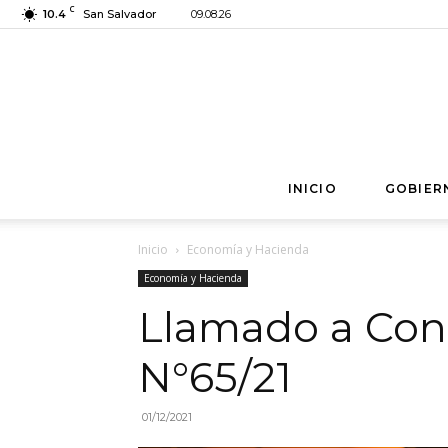
C
10.4
San Salvador
09.08.26
INICIO
GOBIER
Inicio
Economía y Hacienda
Economía y Hacienda
Llamado a Con
N°65/21
01/12/2021