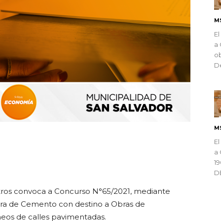
M
El
a 
ob
De
M
ndly
El
a 
1
D
ros convoca a Concurso N°65/2021, mediante
pra de Cemento con destino a Obras de
eos de calles pavimentadas.