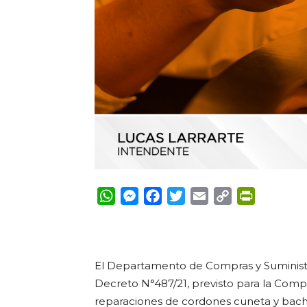
WhatsApp
Messenger
Facebook
Twitter
Email
Copy
PrintFrie
Link
El Departamento de Compras y Suminist
Decreto N°487/21, previsto para la Com
reparaciones de cordones cuneta y bach