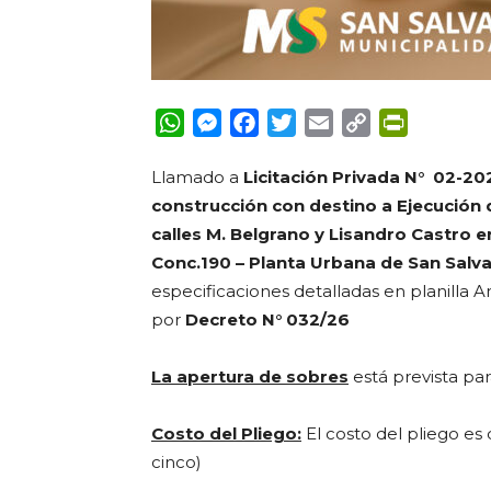
WhatsApp
Messenger
Facebook
Twitter
Email
Copy
PrintFrie
Link
Llamado a
Licitación Privada N° 02-2
construcción con destino a Ejecución
calles M. Belgrano y Lisandro Castro e
Conc.190 – Planta Urbana de San Salv
especificaciones detalladas en planilla 
por
Decreto N°
032/26
La apertura de sobres
está prevista par
Costo del Pliego:
El costo del pliego
es 
cinco)