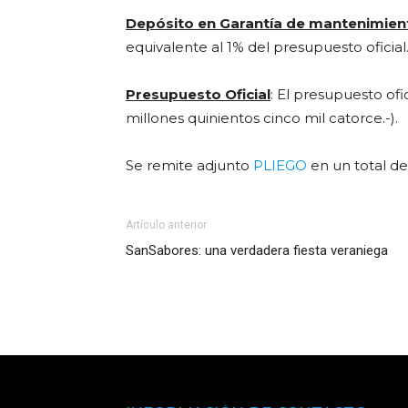
Depósito en Garantía de mantenimient
equivalente al 1% del presupuesto oficial
Presupuesto Oficial
: El presupuesto ofi
millones quinientos cinco mil catorce.-).
Se remite adjunto
PLIEGO
en un total de 
Artículo anterior
SanSabores: una verdadera fiesta veraniega