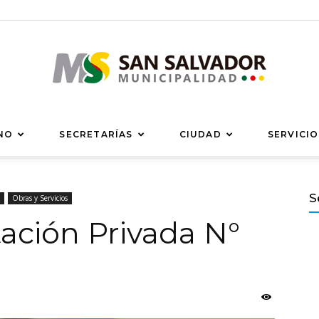
Municipalidad
NO
SECRETARÍAS
CIUDAD
SERVICIO
S
Obras y Servicios
tación Privada N°
de
San