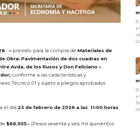
M
El
a 
ndly
ob
De
026 –
previsto para la compra de
Materiales de
 de Obra: Pavimentación de dos cuadras en
ntre Avda. de los Rusos y Don Feliciano –
ador;
conforme a las características y
M
Anexo Técnico 01 y sujeto a pliegos aprobados
El
a 
1
a el día
23 de febrero de 2026 a las 11:00 horas
.
D
de
$66.505.-
(Pesos sesenta y seis mil quinientos