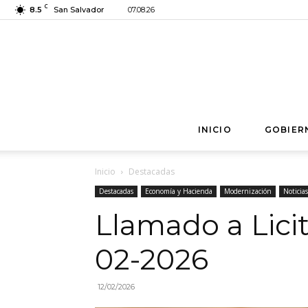
C
8.5
San Salvador
07.08.26
INICIO
GOBIER
Inicio
Destacadas
Destacadas
Economía y Hacienda
Modernización
Noticias
Llamado a Lici
02-2026
12/02/2026