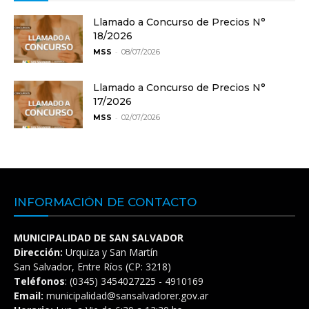
Llamado a Concurso de Precios N°
18/2026
-
MSS
08/07/2026
Llamado a Concurso de Precios N°
17/2026
-
MSS
02/07/2026
INFORMACIÓN DE CONTACTO
MUNICIPALIDAD DE SAN SALVADOR
Dirección:
Urquiza y San Martín
San Salvador, Entre Ríos (CP: 3218)
Teléfonos
: (0345) 3454027225 - 4910169
Email:
municipalidad@sansalvadorer.gov.ar