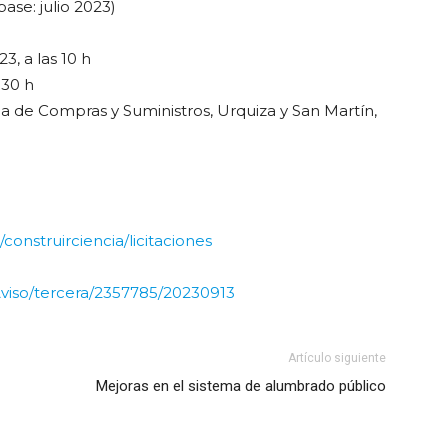
ase: julio 2023)
23, a las 10 h
0:30 h
ina de Compras y Suministros, Urquiza y San Martín,
construirciencia/licitaciones
eAviso/tercera/2357785/20230913
Artículo siguiente
Mejoras en el sistema de alumbrado público