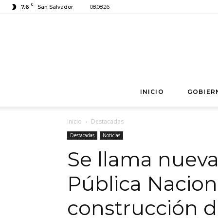
C
7.6
San Salvador
08.08.26
INICIO
GOBIER
Inicio
Destacadas
Destacadas
Noticias
Se llama nueva
Pública Naciona
construcción d