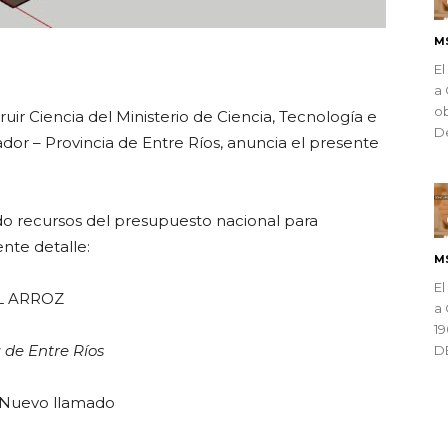
M
ndly
El
a 
ob
ir Ciencia del Ministerio de Ciencia, Tecnología e
De
ador – Provincia de Entre Ríos, anuncia el presente
 recursos del presupuesto nacional para
ente detalle:
M
El
L ARROZ
a 
1
 de Entre Ríos
D
– Nuevo llamado