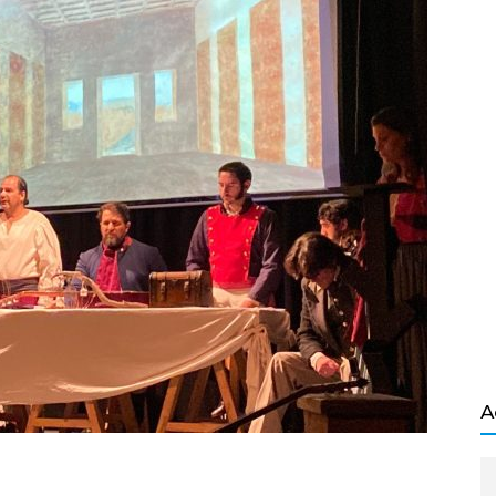
Salvador
A
ndly