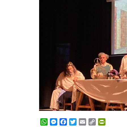
WhatsApp
Messenger
Facebook
Twitter
Email
Copy
PrintFrie