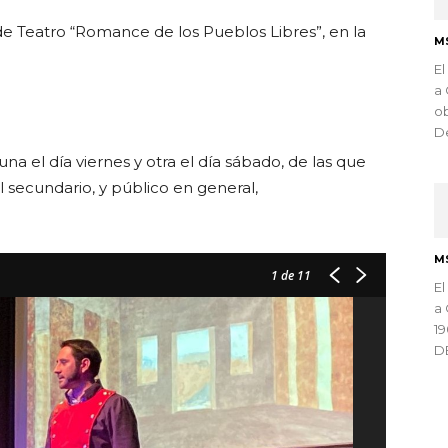
de Teatro “Romance de los Pueblos Libres”, en la
M
El
a 
ob
De
a el día viernes y otra el día sábado, de las que
 secundario, y público en general,
M
1
de 11
El
a 
1
D