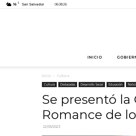
C
16
San Salvador
06.08.26
INICIO
GOBIER
Inicio
Cultura
Cultura
Destacadas
Desarrollo Social
Educación
Notici
Se presentó la
Romance de lo
22/05/2023