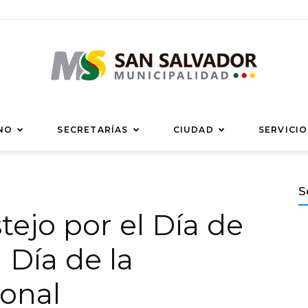
Municipalidad
NO
SECRETARÍAS
CIUDAD
SERVICIO
S
stejo por el Día de
de
l Día de la
onal
San