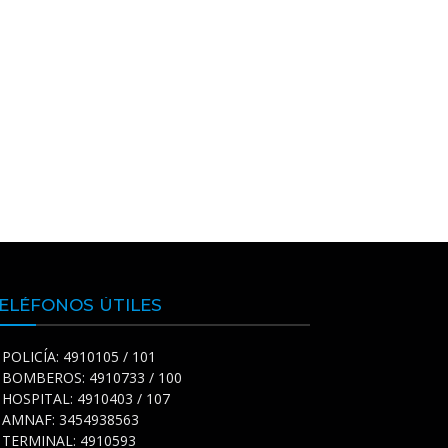
ELÉFONOS ÚTILES
POLICÍA: 4910105 / 101
BOMBEROS: 4910733 / 100
HOSPITAL: 4910403 / 107
AMNAF: 3454938563
TERMINAL: 4910593