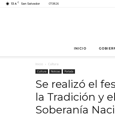
C
13.4
San Salvador
07.08.26
INICIO
GOBIER
Inicio
Cultura
Cultura
Noticias
Portada
Se realizó el fe
la Tradición y e
Soberanía Naci