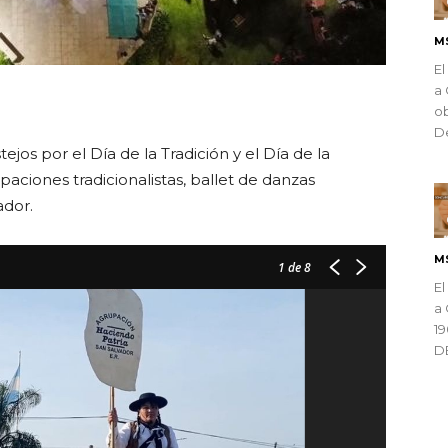
M
El
a 
ndly
ob
De
tejos por el Día de la Tradición y el Día de la
aciones tradicionalistas, ballet de danzas
ador.
M
1
de 8
El
a 
1
D