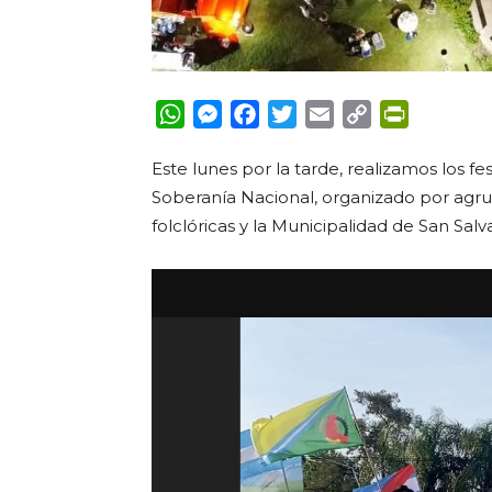
WhatsApp
Messenger
Facebook
Twitter
Email
Copy
PrintFrie
Link
Este lunes por la tarde, realizamos los fes
Soberanía Nacional, organizado por agrup
folclóricas y la Municipalidad de San Salv