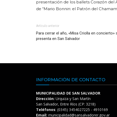
presentación de los ballets Corazón del 
de “Mario Bonnin: el Patrón del Chamam
Artículo anterior
Para cerrar el año, «Misa Criolla en concierto» 
presenta en San Salvador
INFORMACIÓN DE CONTACTO
MUNICIPALIDAD DE SAN SALVADOR
Dirección:
Urquiza y San Martín
San Salvador, Entre Ríos (CP: 3218)
Teléfonos
: (0345) 3454027225 - 4910169
Email:
municipalidad@sansalvadorer.gov.ar