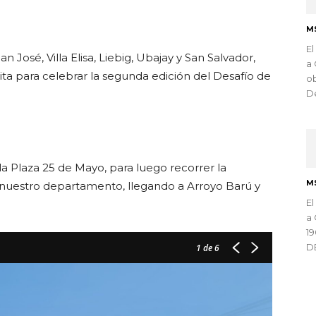
ndly
M
El
 José, Villa Elisa, Liebig, Ubajay y San Salvador,
a 
rita para celebrar la segunda edición del Desafío de
ob
De
la Plaza 25 de Mayo, para luego recorrer la
M
nuestro departamento, llegando a Arroyo Barú y
El
a 
1
D
1
de 6