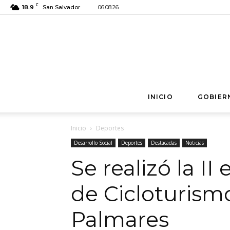
C
18.9
San Salvador
06.08.26
INICIO
GOBIER
Inicio
Deportes
Desarrollo Social
Deportes
Destacadas
Noticias
Se realizó la II
de Cicloturismo
Palmares