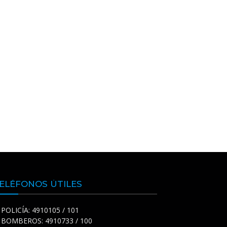
ELÉFONOS ÚTILES
POLICÍA: 4910105 / 101
BOMBEROS: 4910733 / 100