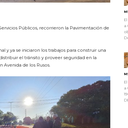
M
ndly
El
a 
Servicios Públicos, recorrieron la Pavimentación de
ob
De
al y ya se iniciaron los trabajos para construir una
stribuir el tránsito y proveer seguridad en la
n Avenida de los Rusos.
M
El
a 
1
D