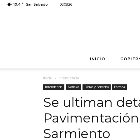
C
10.4
San Salvador
08.08.26
INICIO
GOBIER
Inicio
Intendencia
Intendencia
Noticias
Obras y Servicios
Portada
Se ultiman deta
Pavimentación
Sarmiento