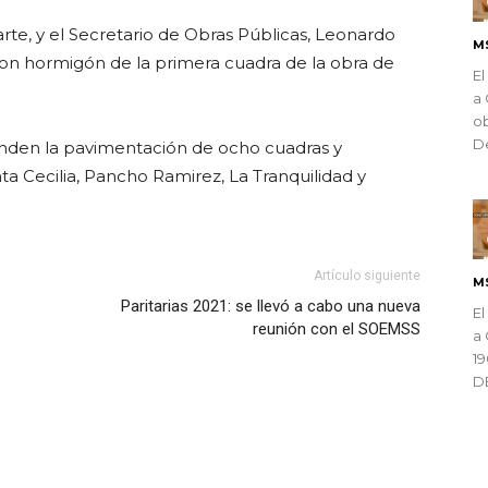
arte, y el Secretario de Obras Públicas, Leonardo
M
 con hormigón de la primera cuadra de la obra de
El
a 
ob
De
den la pavimentación de ocho cuadras y
nta Cecilia, Pancho Ramirez, La Tranquilidad y
Artículo siguiente
M
Paritarias 2021: se llevó a cabo una nueva
El
reunión con el SOEMSS
a 
1
D