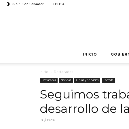
C
6.3
San Salvador
08.08.26
INICIO
GOBIER
Inicio
Destacadas
Destacadas
Noticias
Obras y Servicios
Portada
Seguimos traba
desarrollo de l
05/08/2021