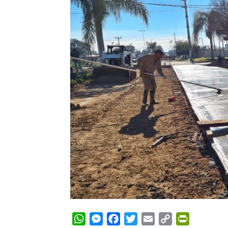
WhatsApp
Messenger
Facebook
Twitter
Email
Copy
PrintFrie