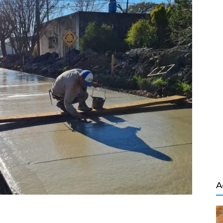
Salvador
A
ndly