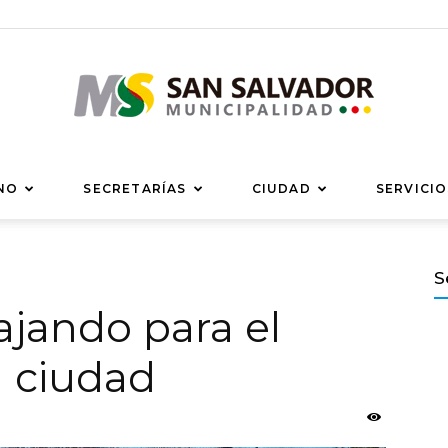
Municipalidad
NO
SECRETARÍAS
CIUDAD
SERVICIO
S
jando para el
de
a ciudad
San