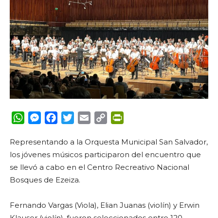
WhatsApp
Messenger
Facebook
Twitter
Email
Copy
PrintFriendly
Link
Representando a la Orquesta Municipal San Salvador,
los jóvenes músicos participaron del encuentro que
se llevó a cabo en el Centro Recreativo Nacional
Bosques de Ezeiza.
Fernando Vargas (Viola), Elian Juanas (violín) y Erwin
Klauser (violín), fueron seleccionados entre 120