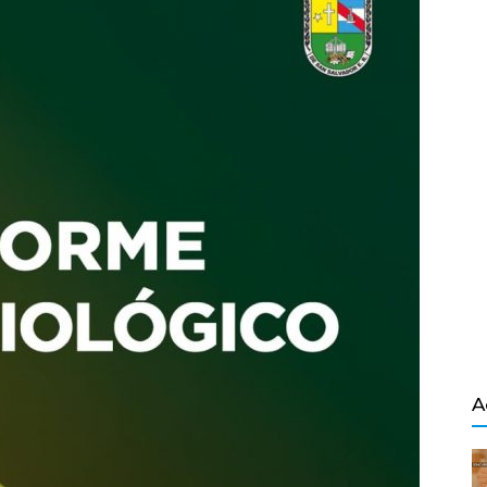
Salvador
A