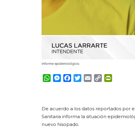
Informe epidemiológico.
WhatsApp
Messenger
Facebook
Twitter
Email
Copy
PrintFrie
Link
De acuerdo a los datos reportados por el
Sanitaria informa la situación epidemiológ
nuevo hisopado.