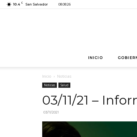
C
10.4
San Salvador
08.08.26
INICIO
GOBIER
Inicio
Noticias
Noticias
Salud
03/11/21 – Inf
03/11/2021