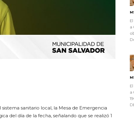
M
El
a 
ob
De
ndly
M
El
a 
1
D
 sistema sanitario local, la Mesa de Emergencia
ica del día de la fecha, señalando que se realizó 1