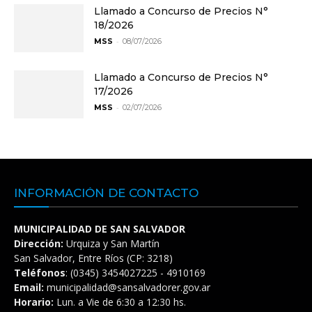
Llamado a Concurso de Precios N°
18/2026
-
MSS
08/07/2026
Llamado a Concurso de Precios N°
17/2026
-
MSS
02/07/2026
INFORMACIÓN DE CONTACTO
MUNICIPALIDAD DE SAN SALVADOR
Dirección:
Urquiza y San Martín
San Salvador, Entre Ríos (CP: 3218)
Teléfonos
: (0345) 3454027225 - 4910169
Email:
municipalidad@sansalvadorer.gov.ar
Horario:
Lun. a Vie de 6:30 a 12:30 hs.