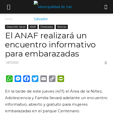
Inicio
Desarrollo Social
ANAF
Destacadas
Noticias
El ANAF realizará un
encuentro informativo
para embarazadas
03/11/2021
WhatsApp
Messenger
Facebook
Twitter
Email
Copy
PrintFriendly
Link
En la tarde de este jueves (4/11) el Área de la Niñez,
Adolescencia y Familia llevará adelante un encuentro
informativo, abierto y gratuito para mujeres
embarazadas en el parque Centenario.