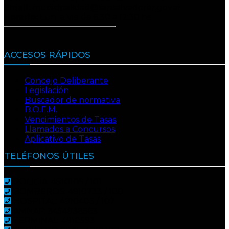
Email:
municipalidad@sansalvadorer.gov.ar
Horario:
Lun. a Vie de 6:30 a 12:30 hs.
ACCESOS RÁPIDOS
Concejo Deliberante
Legislación
Buscador de normativa
B.O.E.M.
Vencimientos de Tasas
Llamados a Concursos
Aplicativo de Tasas
TELÉFONOS ÚTILES
POLICÍA: 4910105 / 101
BOMBEROS: 4910733 / 100
HOSPITAL: 4910403 / 107
AMNAF: 3454938563
TERMINAL: 4910593