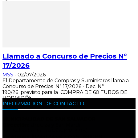
Llamado a Concurso de Precios N°
17/2026
MSS
-
02/07/2026
El Departamento de Compras y Suministros llama a
Concurso de Precios N° 17/2026 - Dec. N°
190/26 previsto para la COMPRA DE 60 TUBOS DE
HORMIGÓN...
INFORMACIÓN DE CONTACTO
MUNICIPALIDAD DE SAN SALVADOR
Dirección:
Urquiza y San Martín
San Salvador, Entre Ríos (CP: 3218)
Teléfonos
: (0345) 3454027225 - 4910169