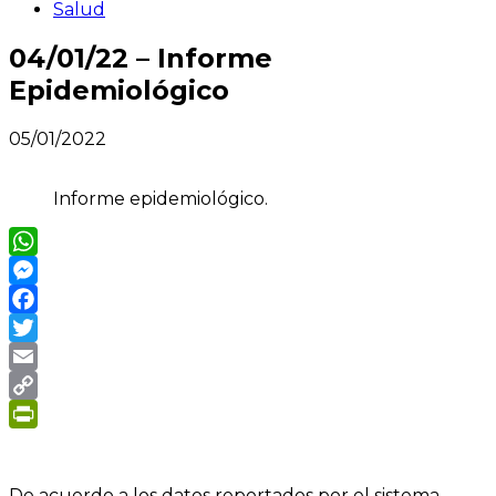
Salud
04/01/22 – Informe
Epidemiológico
05/01/2022
Informe epidemiológico.
WhatsApp
Messenger
Facebook
Twitter
Email
Copy
Link
PrintFriendly
De acuerdo a los datos reportados por el sistema